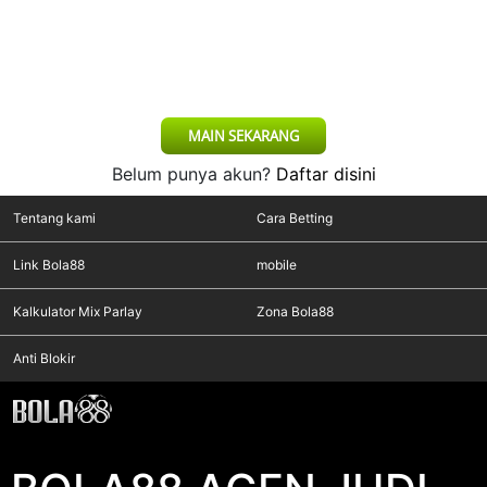
MAIN SEKARANG
Belum punya akun?
Daftar disini
Tentang kami
Cara Betting
Link Bola88
mobile
Kalkulator Mix Parlay
Zona Bola88
Anti Blokir