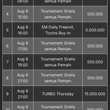
06:00
semua Pemain
Aug 6
Tournament Gratis
4
500.000
15:00
semua Pemain
Aug 6
5M Daily Freeroll,
5
5.000.000
16:00
Tcoins Buy-in
Aug 6
Tournament Gratis
6
500.000
17:00
semua Pemain
Aug 6
Tournament Gratis
7
500.000
19:00
semua Pemain
Aug 6
Tournament Gratis
8
500.000
21:00
semua Pemain
Aug 6
9
TURBO Thursday
15.000.000
21:00
Aug 6
Tournament Gratis
10
500.000