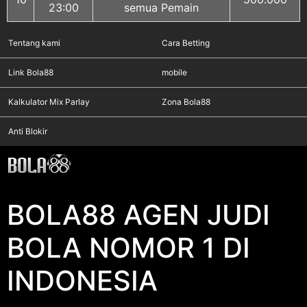
23:00
semua Pemain
Tentang kami
Cara Betting
Link Bola88
mobile
Kalkulator Mix Parlay
Zona Bola88
Anti Blokir
BOLA88 AGEN JUDI
BOLA NOMOR 1 DI
INDONESIA