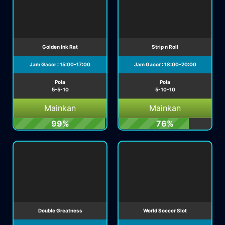
Golden Ink Rat
Strip n Roll
Jam Gacor : 15:00-17:00
Jam Gacor : 18:00-20:00
Pola
Pola
5-5-10
5-10-10
Mainkan
Mainkan
99%
76%
Double Greatness
World Soccer Slot