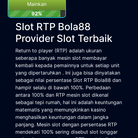
Mainkan
92%
Slot RTP Bola88
Provider Slot Terbaik
Return to player (RTP) adalah ukuran
seberapa banyak mesin slot membayar
kembali kepada pemainnya untuk setiap unit
yang dipertaruhkan . Ini juga bisa dinyatakan
sebagai nilai persentase Slot RTP Bola88 dan
hampir selalu di bawah 100%. Perbedaan
antara 100% dan RTP mesin slot dikenal
sebagai tepi rumah, hal ini adalah keuntungan
matematis yang memungkinkan kasino
menghasilkan keuntungan dalam jangka
panjang. Mesin slot dengan persentase RTP
mendekati 100% sering disebut slot longgar