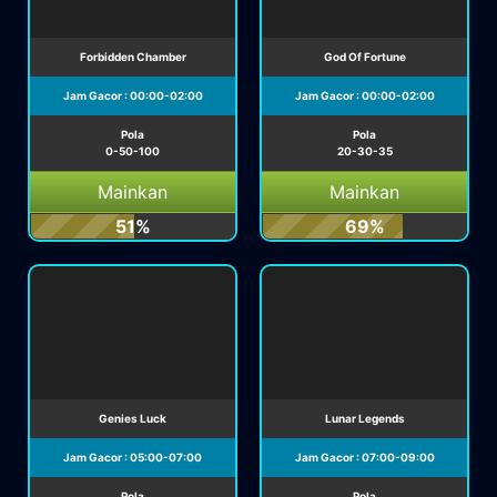
Forbidden Chamber
God Of Fortune
Jam Gacor : 00:00-02:00
Jam Gacor : 00:00-02:00
Pola
Pola
0-50-100
20-30-35
Mainkan
Mainkan
51%
69%
Genies Luck
Lunar Legends
Jam Gacor : 05:00-07:00
Jam Gacor : 07:00-09:00
Pola
Pola