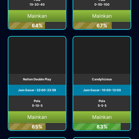
15-30-40
0-50-100
Mainkan
Mainkan
64%
67%
Nation Double Play
Candylicious
Jam Gacor : 22:00-23:59
Jam Gacor : 10:00-12:00
Pola
Pola
5-10-5
5-5-5
Mainkan
Mainkan
65%
83%