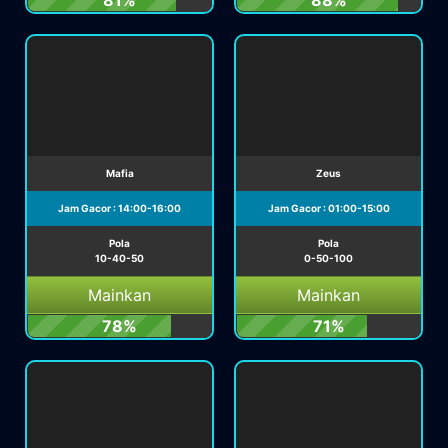
81%
88%
Mafia
Zeus
Jam Gacor : 14:00-16:00
Jam Gacor : 01:00-15:00
Pola
Pola
10-40-50
0-50-100
Mainkan
Mainkan
78%
71%