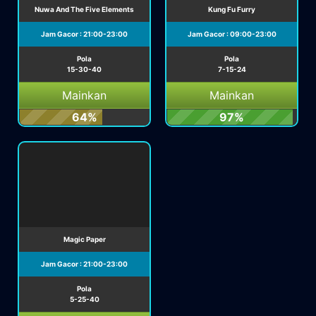
Nuwa And The Five Elements
Kung Fu Furry
Jam Gacor : 21:00-23:00
Jam Gacor : 09:00-23:00
Pola
Pola
15-30-40
7-15-24
Mainkan
Mainkan
64%
97%
Magic Paper
Jam Gacor : 21:00-23:00
Pola
5-25-40