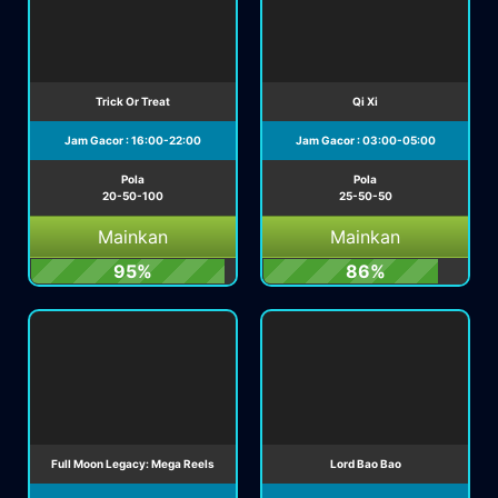
Trick Or Treat
Qi Xi
Jam Gacor : 16:00-22:00
Jam Gacor : 03:00-05:00
Pola
Pola
20-50-100
25-50-50
Mainkan
Mainkan
95%
86%
Full Moon Legacy: Mega Reels
Lord Bao Bao