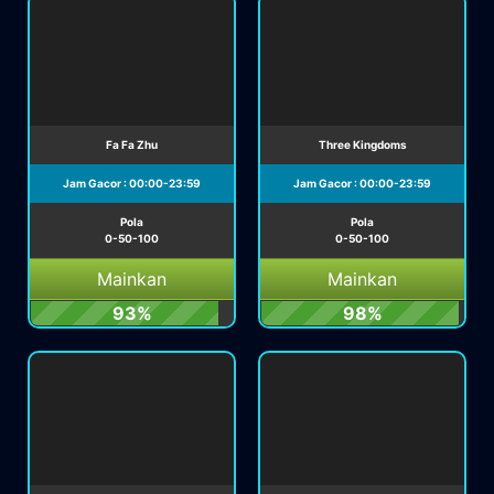
Fa Fa Zhu
Three Kingdoms
Jam Gacor : 00:00-23:59
Jam Gacor : 00:00-23:59
Pola
Pola
0-50-100
0-50-100
Mainkan
Mainkan
93%
98%