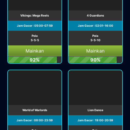
Vikings: Mega Reels
4 Guardians
Jam Gacor : 05:00-07:59
Jam Gacor : 02:01-16:00
Pola
Pola
5-5-5
5-5-10
Mainkan
Mainkan
92%
90%
World of Warlords
Lion Dance
Jam Gacor : 08:00-23:59
Jam Gacor : 19:00-20:59