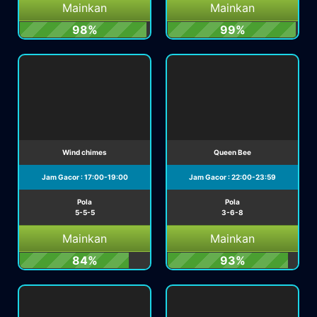
Mainkan
Mainkan
98%
99%
Wind chimes
Queen Bee
Jam Gacor : 17:00-19:00
Jam Gacor : 22:00-23:59
Pola
Pola
5-5-5
3-6-8
Mainkan
Mainkan
84%
93%