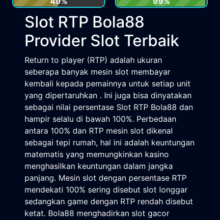
49%
99%
Slot RTP Bola88
Provider Slot Terbaik
Return to player (RTP) adalah ukuran
seberapa banyak mesin slot membayar
kembali kepada pemainnya untuk setiap unit
yang dipertaruhkan . Ini juga bisa dinyatakan
sebagai nilai persentase Slot RTP Bola88 dan
hampir selalu di bawah 100%. Perbedaan
antara 100% dan RTP mesin slot dikenal
sebagai tepi rumah, hal ini adalah keuntungan
matematis yang memungkinkan kasino
menghasilkan keuntungan dalam jangka
panjang. Mesin slot dengan persentase RTP
mendekati 100% sering disebut slot longgar
sedangkan game dengan RTP rendah disebut
ketat. Bola88 menghadirkan slot gacor