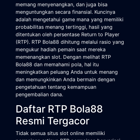
memang menyenangkan, dan juga bisa
menguntungkan secara finansial. Kuncinya
adalah mengetahui game mana yang memiliki
probabilitas menang tertinggi, hasil yang
ditentukan oleh persentase Return to Player
(RTP). RTP Bola88 dihitung melalui rasio yang
mengukur hadiah pemain saat mereka
memenangkan slot. Dengan melihat RTP
Bola88 dan memahami pola, hal itu
meningkatkan peluang Anda untuk menang
dan memungkinkan Anda bermain dengan
pengetahuan tentang kemampuan
pengembalian dana.
Daftar RTP Bola88
Resmi Tergacor
Tidak semua situs slot online memiliki