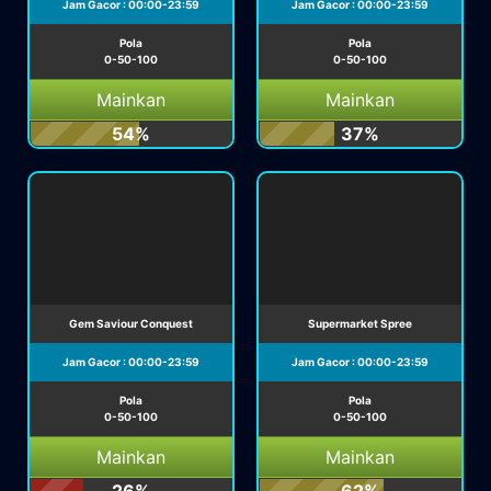
Jam Gacor : 00:00-23:59
Jam Gacor : 00:00-23:59
Pola
Pola
0-50-100
0-50-100
Mainkan
Mainkan
54%
37%
Gem Saviour Conquest
Supermarket Spree
Jam Gacor : 00:00-23:59
Jam Gacor : 00:00-23:59
Pola
Pola
0-50-100
0-50-100
Mainkan
Mainkan