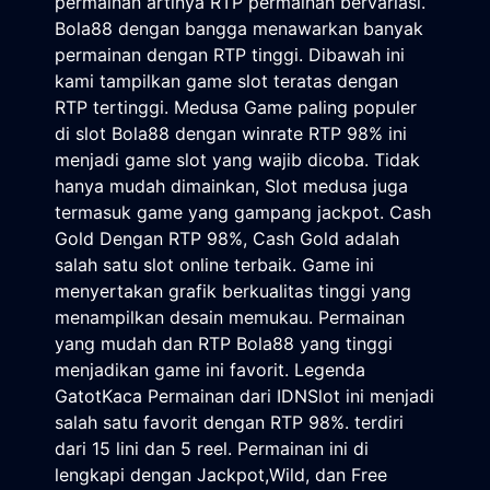
permainan artinya RTP permainan bervariasi.
Bola88 dengan bangga menawarkan banyak
permainan dengan RTP tinggi. Dibawah ini
kami tampilkan game slot teratas dengan
RTP tertinggi. Medusa Game paling populer
di slot Bola88 dengan winrate RTP 98% ini
menjadi game slot yang wajib dicoba. Tidak
hanya mudah dimainkan, Slot medusa juga
termasuk game yang gampang jackpot. Cash
Gold Dengan RTP 98%, Cash Gold adalah
salah satu slot online terbaik. Game ini
menyertakan grafik berkualitas tinggi yang
menampilkan desain memukau. Permainan
yang mudah dan RTP Bola88 yang tinggi
menjadikan game ini favorit. Legenda
GatotKaca Permainan dari IDNSlot ini menjadi
salah satu favorit dengan RTP 98%. terdiri
dari 15 lini dan 5 reel. Permainan ini di
lengkapi dengan Jackpot,Wild, dan Free